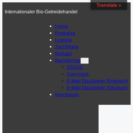
Zum
Translate »
Internationaler Bio-Getreidehandel
Inhalt
springen
Home
Produkte
Logistik
Zertifikate
Kontakt
Rechtliches
DSGVO
Copyright
E-Mail Disclaimer (Englisch)
E-Mail Disclaimer (Deutsch)
Impressum